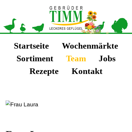
Navigation
|
|
|
|
Navigation überspringen
Startseite
Wochenmärkte
Seiteninhalt
|
|
|
|
Sortiment
Team
Jobs
|
|
Rezepte
Kontakt