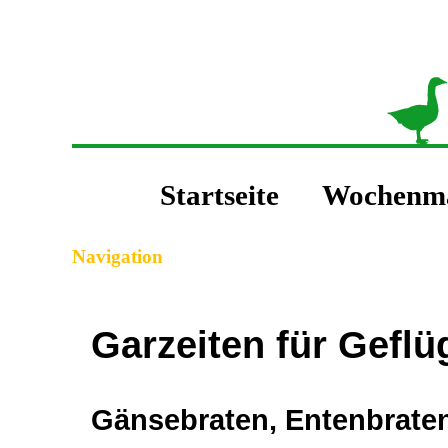
Navigation
|
|
|
Navigation überspringen
Startseite
Wochenm
Seiteninhalt
|
Navigation
Garzeiten für Geflü
Gänsebraten, Entenbrate