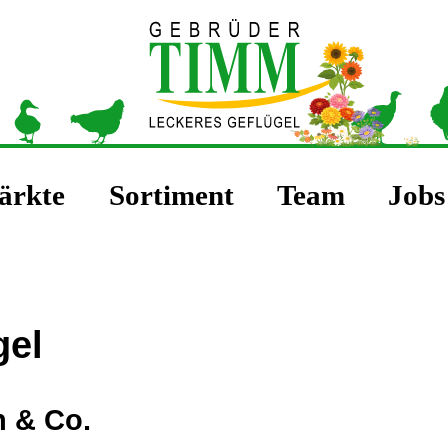
|
|
|
ärkte
Sortiment
Team
Jobs
gel
n & Co.